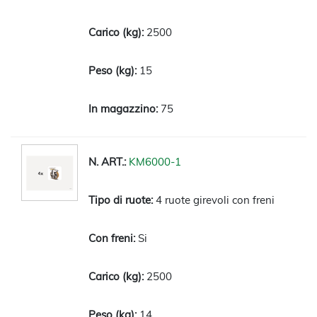
2500
15
75
KM6000-1
4 ruote girevoli con freni
Si
2500
14