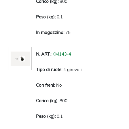
800
0,1
75
KM143-4
4 girevoli
No
800
0,1