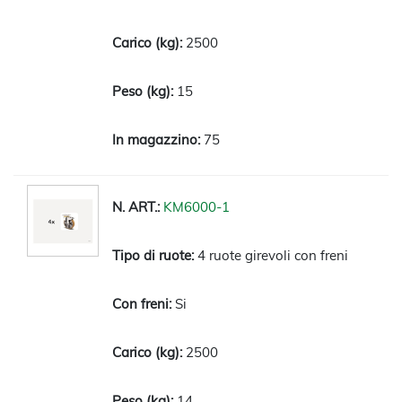
2500
15
75
KM6000-1
4 ruote girevoli con freni
Si
2500
14