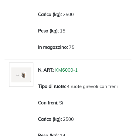
2500
15
75
KM6000-1
4 ruote girevoli con freni
Si
2500
14