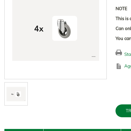
NOTE
This is
Can onl
You can
Sta
Agg
TR