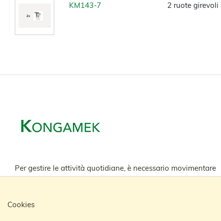
KM143-7
2 ruote girevoli
Per gestire le attività quotidiane, è necessario movimentare
merci e prodotti di vario tipo. Kongamek sviluppa, produce
e commercializza carrelli e prodotti per la movimentazione
materiali, concepiti e adattati in base alle attività e al tipo
Cookies
di settore.