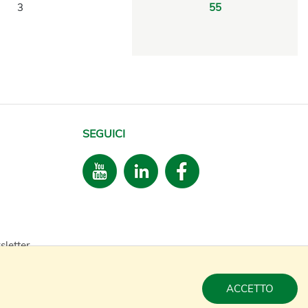
3
55
SEGUICI
sletter
ACCETTO