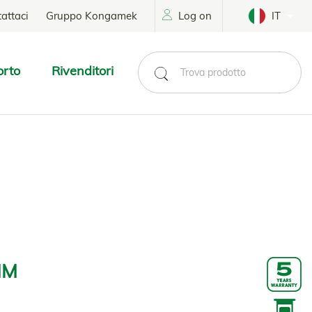
attaci
Gruppo Kongamek
Log on
IT
orto
Rivenditori
MM