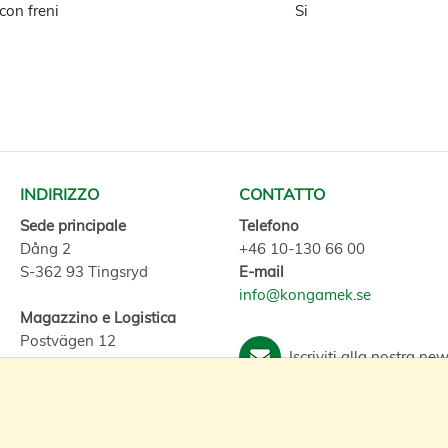
 con freni
Si
INDIRIZZO
CONTATTO
Sede principale
Telefono
Dång 2
+46 10-130 66 00
S-362 93 Tingsryd
E-mail
info@kongamek.se
Magazzino e Logistica
Postvägen 12
Iscriviti alla nostra new
S-362 40 Konga