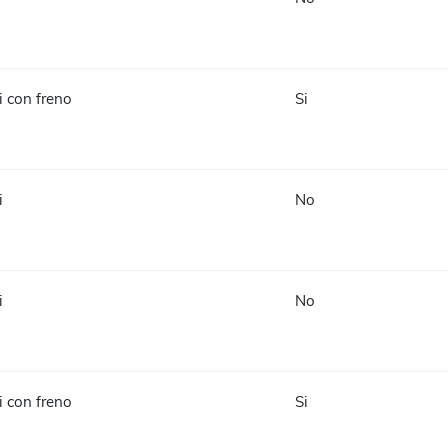
li con freno
Si
i
No
i
No
li con freno
Si