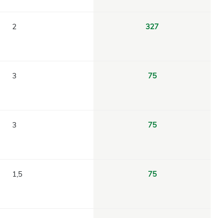
2
327
3
75
3
75
1,5
75